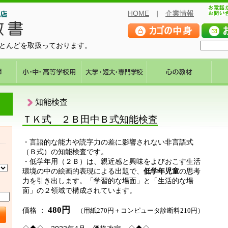
HOME
|
企業情報
とんどを取扱っております。
知能検査
ＴＫ式 ２Ｂ田中Ｂ式知能検査
・言語的な能力や読字力の差に影響されない非言語式
（Ｂ式）の知能検査です。
・低学年用（２Ｂ）は、親近感と興味をよびおこす生活
環境の中の絵画的表現による出題で、
低学年児童
の思考
力を引き出します。「学習的な場面」と「生活的な場
面」の２領域で構成されています。
480
円
価格 ：
（用紙
270
円＋
コンピュータ診断料21
0
円）