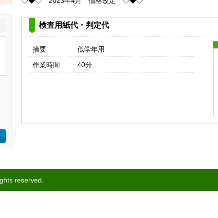
◇◆◇ 2023年4月 価格改定 ◇◆◇
検査用紙代・判定代
摘要
低学年用
作業時間
40分
ights reserved.